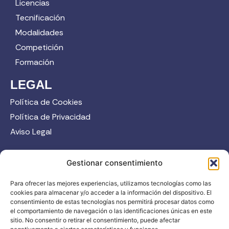
Licencias
Tecnificación
Modalidades
Competición
Formación
LEGAL
Política de Cookies
Política de Privacidad
Aviso Legal
CONTACTO
Gestionar consentimiento
958 52 12 45
Para ofrecer las mejores experiencias, utilizamos tecnologías como las
info@fadi.es
cookies para almacenar y/o acceder a la información del dispositivo. El
C/ Carmen de Burgos, 14, 18008 Granada
consentimiento de estas tecnologías nos permitirá procesar datos como
el comportamiento de navegación o las identificaciones únicas en este
sitio. No consentir o retirar el consentimiento, puede afectar