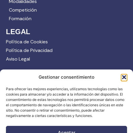
Modalidades
Competición
Formación
LEGAL
Política de Cookies
Política de Privacidad
Aviso Legal
CONTACTO
Gestionar consentimiento
958 52 12 45
Para ofrecer las mejores experiencias, utilizamos tecnologías como las
info@fadi.es
cookies para almacenar y/o acceder a la información del dispositivo. El
C/ Carmen de Burgos, 14, 18008 Granada
consentimiento de estas tecnologías nos permitirá procesar datos como
el comportamiento de navegación o las identificaciones únicas en este
sitio. No consentir o retirar el consentimiento, puede afectar
negativamente a ciertas características y funciones.
Contacta
Aceptar