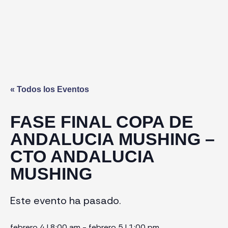
« Todos los Eventos
FASE FINAL COPA DE
ANDALUCIA MUSHING –
CTO ANDALUCIA
MUSHING
Este evento ha pasado.
febrero 4
|
8:00 am
-
febrero 5
|
1:00 pm