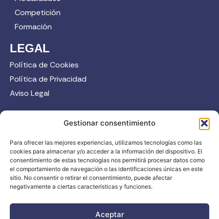
Competición
Formación
LEGAL
Política de Cookies
Política de Privacidad
Aviso Legal
CONTACTO
Gestionar consentimiento
958 52 12 45
Para ofrecer las mejores experiencias, utilizamos tecnologías como las
info@fadi.es
cookies para almacenar y/o acceder a la información del dispositivo. El
C/ Carmen de Burgos, 14, 18008 Granada
consentimiento de estas tecnologías nos permitirá procesar datos como
el comportamiento de navegación o las identificaciones únicas en este
sitio. No consentir o retirar el consentimiento, puede afectar
negativamente a ciertas características y funciones.
Contacta
Aceptar