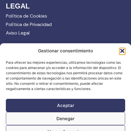
LEGAL
Política de Cookies
Política de Privacidad
Aviso Legal
CONTACTO
Gestionar consentimiento
958 52 12 45
Para ofrecer las mejores experiencias, utilizamos tecnologías como las
info@fadi.es
cookies para almacenar y/o acceder a la información del dispositivo. El
C/ Carmen de Burgos, 14, 18008 Granada
consentimiento de estas tecnologías nos permitirá procesar datos como
el comportamiento de navegación o las identificaciones únicas en este
sitio. No consentir o retirar el consentimiento, puede afectar
negativamente a ciertas características y funciones.
Contacta
Aceptar
Denegar