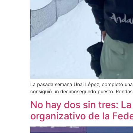
La pasada semana Unai López, completó una 
consiguió un décimosegundo puesto. Rondas s
No hay dos sin tres: L
organizativo de la Fed