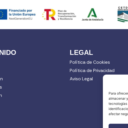
NIDO
LEGAL
Política de Cookies
Política de Privacidad
ón
Aviso Legal
s
Para ofrecer
n
almacenar y/
tecnologías
identificaci
afectar nega