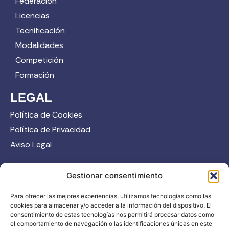
Federación
Licencias
Tecnificación
Modalidades
Competición
Formación
LEGAL
Política de Cookies
Política de Privacidad
Aviso Legal
CONTACTO
Gestionar consentimiento
958 52 12 45
Para ofrecer las mejores experiencias, utilizamos tecnologías como las
info@fadi.es
cookies para almacenar y/o acceder a la información del dispositivo. El
C/ Carmen de Burgos, 14, 18008 Granada
consentimiento de estas tecnologías nos permitirá procesar datos como
el comportamiento de navegación o las identificaciones únicas en este