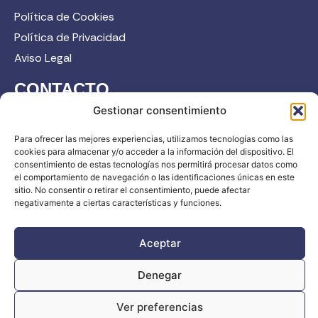
Política de Cookies
Política de Privacidad
Aviso Legal
CONTACTO
Gestionar consentimiento
958 52 12 45
info@fadi.es
Para ofrecer las mejores experiencias, utilizamos tecnologías como las
cookies para almacenar y/o acceder a la información del dispositivo. El
C/ Carmen de Burgos, 14, 18008 Granada
consentimiento de estas tecnologías nos permitirá procesar datos como
el comportamiento de navegación o las identificaciones únicas en este
sitio. No consentir o retirar el consentimiento, puede afectar
negativamente a ciertas características y funciones.
Contacta
Aceptar
Denegar
FADI © 2026. Federación Andaluza de Deportes de Invierno |
Ver preferencias