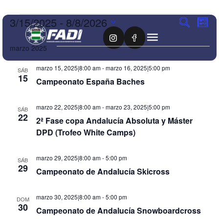
Nave
Na
3/15/2025
 - 
8/8/2026
Buscar
Lista
Selecciona
de
de
la
marzo 2025
fecha.
vi
búsq
de
marzo 15, 2025|8:00 am
-
marzo 16, 2025|5:00 pm
SÁB
y
15
Campeonato España Baches
Ev
vista
marzo 22, 2025|8:00 am
-
marzo 23, 2025|5:00 pm
SÁB
de
22
2ª Fase copa Andalucía Absoluta y Máster
Even
DPD (Trofeo White Camps)
marzo 29, 2025|8:00 am
-
5:00 pm
SÁB
29
Campeonato de Andalucía Skicross
marzo 30, 2025|8:00 am
-
5:00 pm
DOM
30
Campeonato de Andalucía Snowboardcross