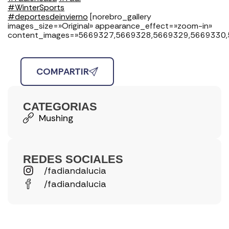
#
WinterSports
#
deportesdeinvierno
[norebro_gallery
images_size=»Original» appearance_effect=»zoom-in»
content_images=»5669327,5669328,5669329,5669330
COMPARTIR
CATEGORIAS
Mushing
REDES SOCIALES
/fadiandalucia
/fadiandalucia