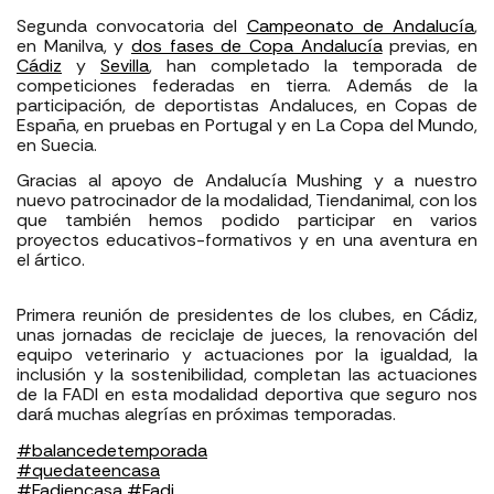
Segunda convocatoria del
Campeonato de Andalucía
,
en Manilva, y
dos fases de Copa Andalucía
previas, en
Cádiz
y
Sevilla
, han completado la temporada de
competiciones federadas en tierra. Además de la
p
articipación, de deportistas Andaluces, en Copas de
España, en pruebas en Portugal y en La Copa del Mundo,
en Suecia.
Gracias al apoyo de Andalucía Mushing y a nuestro
nuevo patrocinador de la modalidad, Tiendanimal, con los
que también hemos podido participar en varios
proyectos educativos-formativos y en una aventura en
el ártico.
Primera reunión de presidentes de los clubes, en Cádiz,
unas jornadas de reciclaje de jueces, la renovación del
equipo veterinario y actuaciones por la igualdad, la
inclusión y la sostenibilidad, completan las actuaciones
de la FADI en esta modalidad deportiva que seguro nos
dará muchas alegrías en próximas temporadas.
#
balancedetemporada
#
quedateencasa
#
Fadiencasa
#
Fadi