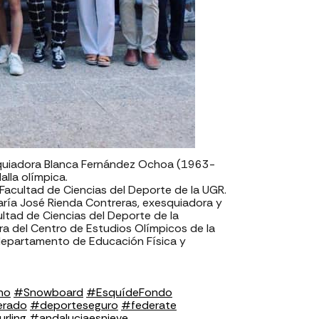
esquiadora Blanca Fernández Ochoa (1963-
lla olímpica.
 Facultad de Ciencias del Deporte de la UGR.
María José Rienda Contreras, exesquiadora y
ultad de Ciencias del Deporte de la
ra del Centro de Estudios Olímpicos de la
 departamento de Educación Física y
no
#Snowboard
#EsquídeFondo
erado
#deporteseguro
#federate
rling
#andaluciaesnieve