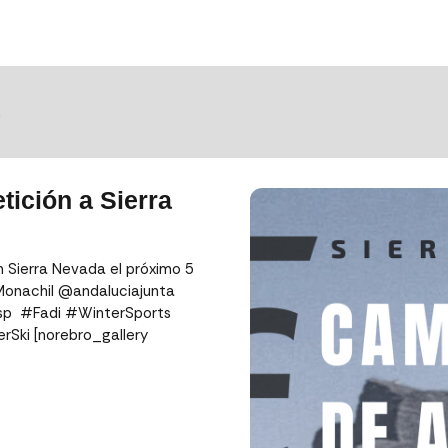
S
tición a Sierra
 Sierra Nevada el próximo 5
oMonachil @andaluciajunta ⁣
 #Fadi #WinterSports⁣⁣⁣⁣
Ski [norebro_gallery