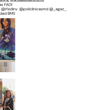
⁣⁣⁣⁣⁣⁣⁣⁣⁣⁣
v ⁣⁣⁣⁣⁣⁣⁣⁣⁣⁣⁣⁣⁣⁣⁣⁣⁣ @policlinicasmd @_agaz_
rdad BMS