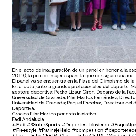
En el acto de inauguración de un panel en honor a la 
2019), la primera mujer española que consiguió una meda
El panel ya se encuentra en la Plaza del Olimpismo de la
En el acto junto a grandes profesionales del deporte: 
gestora deportiva; Pedro Lizaur Girón, Decano de la Fac
Universidad de Granada; Pilar Martos Fernández, Directo
Universidad de Granada; Raquel Escobar, Directora del
Deportiva.
Gracias Pilar Martos por esta iniciativa.
Fadi Andalucia
#Fadi
#WinterSports
#DeportesdeInvierno
#EsquiAlpi
#Freestyle
#PatinajeHielo
#competition
#deportefed
#DeportistasCEEDA
#DeportistasCETDI
#Mushing
#Cu