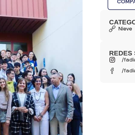
COMPA
CATEG
Nieve
REDES 
/fadi
/fadi