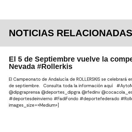
NOTICIAS RELACIONADA
El 5 de Septiembre vuelve la compe
Nevada #Rollerkis
El Campeonato de Andalucía de ROLLERSKIS se celebrará en
de septiembre. ⁣⁣ ⁣⁣ Consulta toda la información aquí ⁣ ⁣ #Ayt
@dipgraprensa @deportes_dipgra @rfedinv @cocacola_esp ⁣⁣
#deportesdeinvierno #FadiFondo #deportefederado #Roller
images_size=»Medium»]