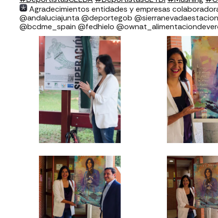
Agradecimientos entidades y empresas colaboradoras FADI: ⁣⁣⁣⁣⁣⁣⁣⁣
⁣⁣⁣⁣@andaluciajunta @deportegob ⁣⁣⁣@sierranevadaestacion @rfedin
@bcdme_spain @fedhielo @ownat_alimentaciondeve