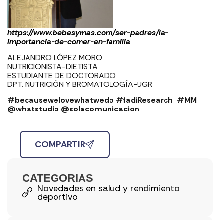
https://www.bebesymas.com/ser-padres/la-
importancia-de-comer-en-familia
ALEJANDRO LÓPEZ MORO
NUTRICIONISTA-DIETISTA
ESTUDIANTE DE DOCTORADO
DPT. NUTRICIÓN Y BROMATOLOGÍA-UGR
#becausewelovewhatwedo #fadiResearch #MM
@whatstudio @solacomunicacion
COMPARTIR
CATEGORIAS
Novedades en salud y rendimiento
deportivo