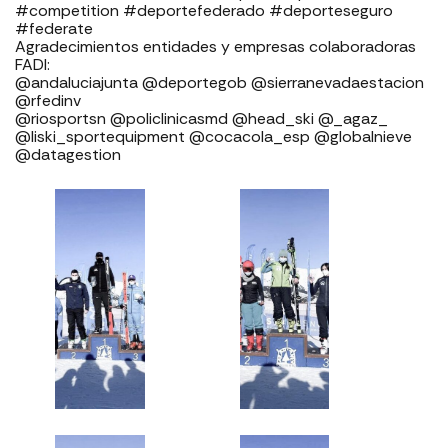
#competition #deportefederado #deporteseguro
#federate
Agradecimientos entidades y empresas colaboradoras
FADI: ⁣⁣⁣⁣⁣⁣⁣⁣⁣⁣⁣⁣⁣⁣⁣⁣⁣⁣
⁣⁣⁣⁣@andaluciajunta @deportegob ⁣⁣⁣@sierranevadaestacion
@rfedinv ⁣⁣⁣⁣⁣⁣⁣⁣⁣⁣⁣⁣⁣⁣⁣⁣⁣
@riosportsn @policlinicasmd @head_ski @_agaz_
@liski_sportequipment @cocacola_esp @globalnieve
@datagestion