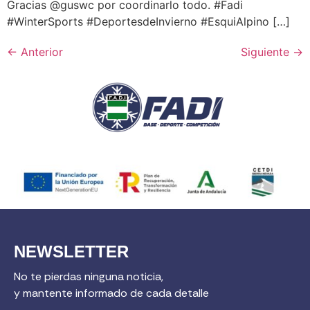
Gracias @guswc por coordinarlo todo. #Fadi
#WinterSports #DeportesdeInvierno #EsquiAlpino […]
←
Anterior
Siguiente
→
NEWSLETTER
No te pierdas ninguna noticia,
y mantente informado de cada detalle