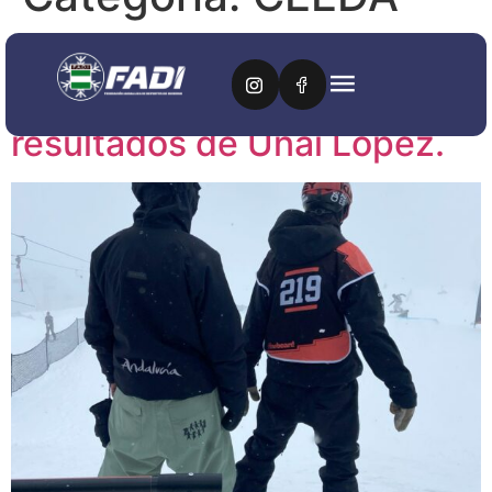
El CETDI SS continúa en
Laax, tras los buenos
resultados de Unai López.