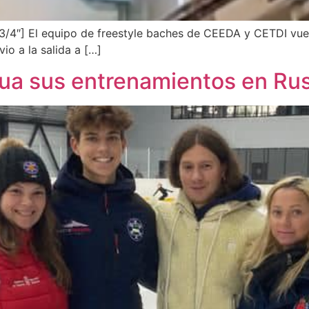
3/4″] El equipo de freestyle baches de CEEDA y CETDI vu
io a la salida a […]
nua sus entrenamientos en Rus