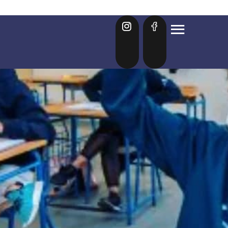
ldo Lanz recibe el Trofeo Joa