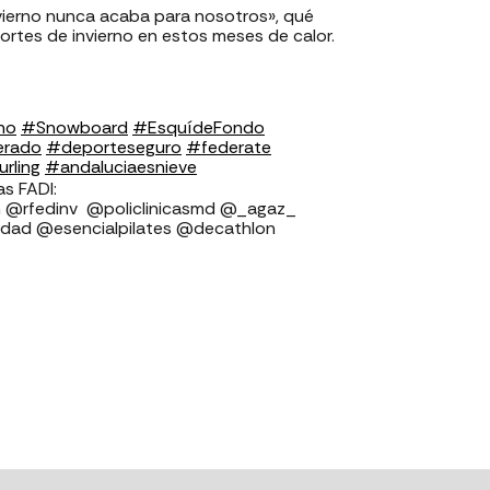
vierno nunca acaba para nosotros», qué
ortes de invierno en estos meses de calor.
no
#Snowboard
#EsquídeFondo
erado
#deporteseguro
#federate
rling
#andaluciaesnieve
⁣⁣⁣⁣⁣⁣⁣⁣⁣⁣
v ⁣⁣⁣⁣⁣⁣⁣⁣⁣⁣⁣⁣⁣⁣⁣⁣⁣ @policlinicasmd @_agaz_
ad @esencialpilates @decathlon