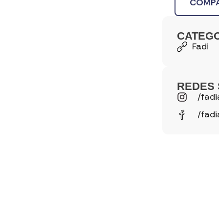
COMPA
CATEG
Fadi
REDES 
/fadi
/fadi