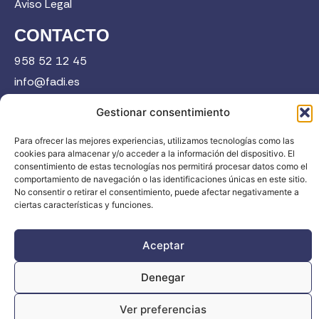
Aviso Legal
CONTACTO
958 52 12 45
info@fadi.es
C/ Carmen de Burgos, 14, 18008 Granada
Gestionar consentimiento
Para ofrecer las mejores experiencias, utilizamos tecnologías como las
cookies para almacenar y/o acceder a la información del dispositivo. El
Contacta
consentimiento de estas tecnologías nos permitirá procesar datos como el
comportamiento de navegación o las identificaciones únicas en este sitio.
No consentir o retirar el consentimiento, puede afectar negativamente a
ciertas características y funciones.
Aceptar
FADI © 2026. Federación Andaluza de Deportes de Invierno |
Todos los derechos reservados
Denegar
Ver preferencias