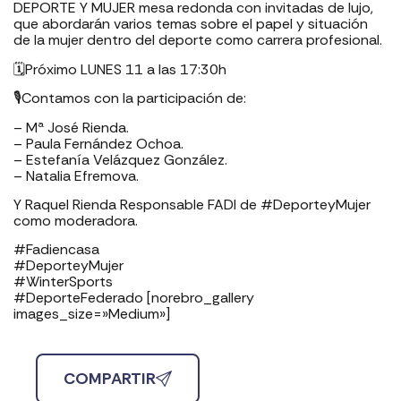
DEPORTE Y MUJER mesa redonda con invitadas de lujo,
que abordarán varios temas sobre el papel y situación
de la mujer dentro del deporte como carrera profesional.
🗓Próximo LUNES 11 a las 17:30h
🎙Contamos con la participación de:
– Mª José Rienda.
– Paula Fernández Ochoa.
– Estefanía Velázquez González.
– Natalia Efremova.
Y Raquel Rienda Responsable FADI de #DeporteyMujer
como moderadora.
#Fadiencasa
#DeporteyMujer
#WinterSports
#DeporteFederado [norebro_gallery
images_size=»Medium»]
COMPARTIR