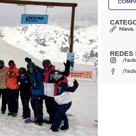
COMPA
CATEG
Nieve
,
REDES 
/fadi
/fadi