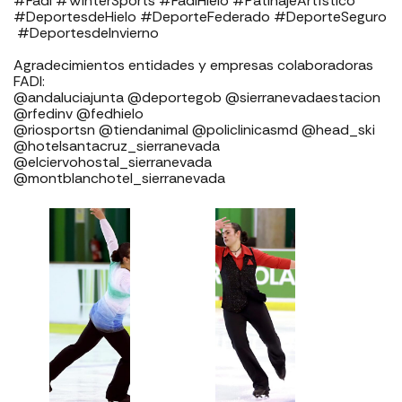
#Fadi #WinterSports #FadiHielo #PatinajeArtístico
#DeportesdeHielo #DeporteFederado #DeporteSeguro
⁣⁣⁣ #DeportesdeInvierno⁣⁣⁣⁣⁣ ⁣⁣⁣
Agradecimientos entidades y empresas colaboradoras
FADI: ⁣⁣⁣⁣⁣⁣⁣⁣⁣⁣⁣⁣⁣⁣⁣⁣⁣⁣
⁣⁣⁣⁣@andaluciajunta @deportegob ⁣⁣⁣@sierranevadaestacion
@rfedinv @fedhielo ⁣⁣⁣⁣⁣⁣⁣⁣⁣⁣⁣⁣⁣⁣⁣⁣⁣
@riosportsn @tiendanimal @policlinicasmd @head_ski
@hotelsantacruz_sierranevada
@elciervohostal_sierranevada
@montblanchotel_sierranevada