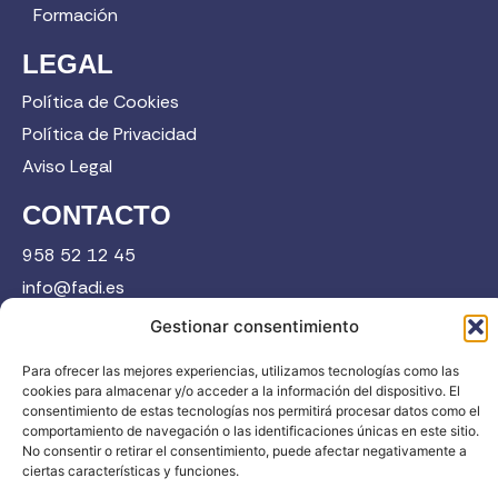
Formación
LEGAL
Política de Cookies
Política de Privacidad
Aviso Legal
CONTACTO
958 52 12 45
info@fadi.es
C/ Carmen de Burgos, 14, 18008 Granada
Gestionar consentimiento
Para ofrecer las mejores experiencias, utilizamos tecnologías como las
cookies para almacenar y/o acceder a la información del dispositivo. El
Contacta
consentimiento de estas tecnologías nos permitirá procesar datos como el
comportamiento de navegación o las identificaciones únicas en este sitio.
No consentir o retirar el consentimiento, puede afectar negativamente a
ciertas características y funciones.