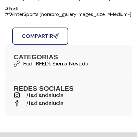
#Fadi
#WinterSports [norebro_gallery images_size=»Medium»]
COMPARTIR
CATEGORIAS
Fadi
,
RFEDI
,
Sierra Nevada
REDES SOCIALES
/fadiandalucia
/fadiandalucia