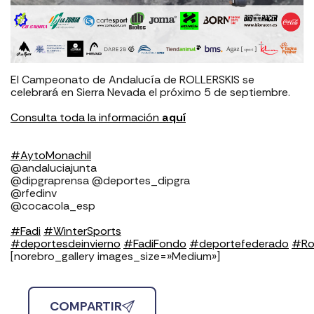
El Campeonato de Andalucía de ROLLERSKIS se
celebrará en Sierra Nevada el próximo 5 de septiembre. ⁣⁣
Consulta toda la información
aquí
#
AytoMonachil
@andaluciajunta ⁣
@dipgraprensa @deportes_dipgra
@rfedinv
@cocacola_esp
#
Fadi
#
WinterSports
#
deportesdeinvierno
#
FadiFondo
#
deportefederado
#
Ro
[norebro_gallery images_size=»Medium»]
COMPARTIR