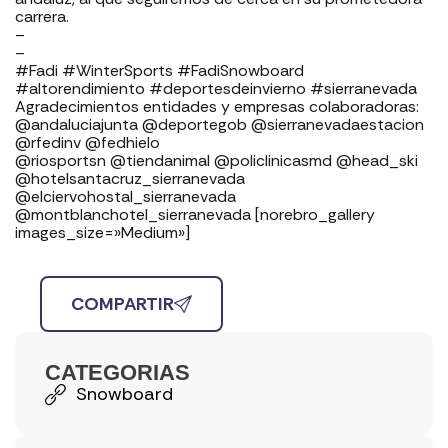
carrera.
–
–
#Fadi #WinterSports #FadiSnowboard
#altorendimiento #deportesdeinvierno #sierranevada
Agradecimientos entidades y empresas colaboradoras: ⁣⁣⁣⁣⁣⁣⁣
⁣⁣⁣⁣@andaluciajunta @deportegob ⁣⁣⁣@sierranevadaestacion
@rfedinv @fedhielo ⁣⁣⁣⁣⁣⁣
@riosportsn @tiendanimal @policlinicasmd @head_ski
@hotelsantacruz_sierranevada
@elciervohostal_sierranevada
@montblanchotel_sierranevada [norebro_gallery
images_size=»Medium»]
COMPARTIR
CATEGORIAS
Snowboard