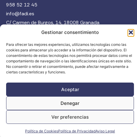
958 52 12 45
info@fadi.es
C/ Carmen de Burgos, 14, 18008 Granada
Gestionar consentimiento
Para ofrecer las mejores experiencias, utilizamos tecnologías como las
Contacta
cookies para almacenar y/o acceder a la información del dispositivo. El
consentimiento de estas tecnologías nos permitirá procesar datos como el
comportamiento de navegación o las identificaciones únicas en este sitio.
No consentir o retirar el consentimiento, puede afectar negativamente a
ciertas características y funciones.
FADI © 2026. Federación Andaluza de Deportes de Invierno |
Aceptar
Todos los derechos reservados
Denegar
Ver preferencias
Política de Cookies
Política de Privacidad
Aviso Legal