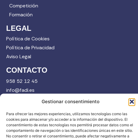
Competición
Formación
LEGAL
Política de Cookies
Política de Privacidad
Aviso Legal
CONTACTO
958 52 12 45
info@fadi.es
C/ Carmen de Burgos, 14, 18008 Granada
Gestionar consentimiento
Para ofrecer las mejores experiencias, utilizamos tecnologías como las
cookies para almacenar y/o acceder a la información del dispositivo. El
Contacta
consentimiento de estas tecnologías nos permitirá procesar datos como el
comportamiento de navegación o las identificaciones únicas en este sitio.
No consentir o retirar el consentimiento, puede afectar negativamente a