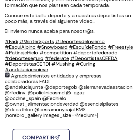
formación que nos plantean cada temporada.
Conoce este bello deporte y a nuestras deportistas un
poco más, a través del siguiente vídeo…
El invierno nunca acaba para nosotr@s.
#Fadi
#WinterSports
#DeportesdeInvierno
#EsquiAlpino
#Snowboard
#EsquídeFondo
#Freestyle
#PatinajeHielo
#competition
#deportefederado
#deporteseguro
#federate
#DeportistasCEEDA
#DeportistasCETDI
#Mushing
#Curling
#andaluciaesnieve
Agradecimientos entidades y empresas
colaboradoras FADI: ⁣⁣⁣⁣⁣⁣⁣⁣⁣⁣⁣⁣⁣⁣⁣⁣⁣⁣
⁣⁣⁣⁣@andaluciajunta @deportegob ⁣⁣⁣@sierranevadaestacion
@rfedinv ⁣⁣⁣⁣⁣⁣⁣⁣⁣⁣⁣⁣⁣⁣⁣⁣⁣ @policlinicasmd @_agaz_
@bcdme_spain @Fedhielo
@ownat_alimentaciondeverdad @esencialpilates
@decathlon @cesramonycajal BMS
[norebro_gallery images_size=»Medium»]
COMPARTIR