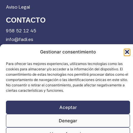
Aviso Legal
CONTACTO
958 52 12 45
info@fadi.es
C/ Carmen de Burgos, 14, 18008 Granada
Gestionar consentimiento
Para ofrecer las mejores experiencias, utilizamos tecnologías como las
cookies para almacenar y/o acceder a la información del dispositivo. El
Contacta
consentimiento de estas tecnologías nos permitirá procesar datos como el
comportamiento de navegación o las identificaciones únicas en este sitio.
No consentir o retirar el consentimiento, puede afectar negativamente a
ciertas características y funciones.
Aceptar
FADI © 2026. Federación Andaluza de Deportes de Invierno |
Todos los derechos reservados
Denegar