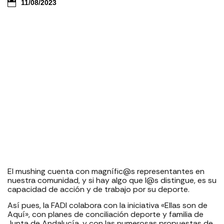
11/08/2023
El mushing cuenta con magnífic@s representantes en
nuestra comunidad, y si hay algo que l@s distingue, es su
capacidad de acción y de trabajo por su deporte.
Así pues, la FADI colabora con la iniciativa «Ellas son de
Aquí», con planes de conciliación deporte y familia de
Junta de Andalucía, y con las numerosas propuestas de