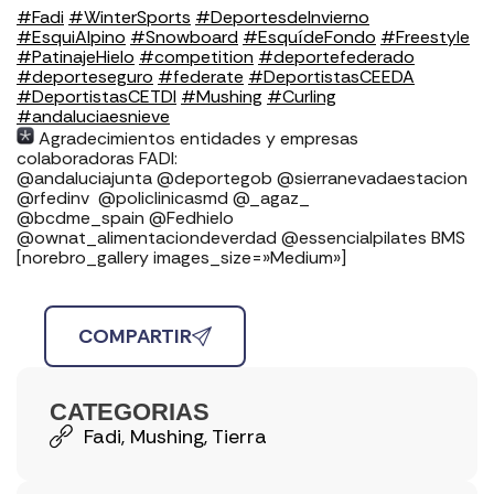
#Fadi
#WinterSports
#DeportesdeInvierno
#EsquiAlpino
#Snowboard
#EsquídeFondo
#Freestyle
#PatinajeHielo
#competition
#deportefederado
#deporteseguro
#federate
#DeportistasCEEDA
#DeportistasCETDI
#Mushing
#Curling
#andaluciaesnieve
Agradecimientos entidades y empresas
colaboradoras FADI: ⁣⁣⁣⁣⁣⁣⁣⁣⁣⁣⁣⁣⁣⁣⁣⁣⁣⁣
⁣⁣⁣⁣@andaluciajunta @deportegob ⁣⁣⁣@sierranevadaestacion
@rfedinv ⁣⁣⁣⁣⁣⁣⁣⁣⁣⁣⁣⁣⁣⁣⁣⁣⁣ @policlinicasmd @_agaz_
@bcdme_spain @Fedhielo
@ownat_alimentaciondeverdad @essencialpilates BMS
[norebro_gallery images_size=»Medium»]
COMPARTIR
CATEGORIAS
Fadi
,
Mushing
,
Tierra