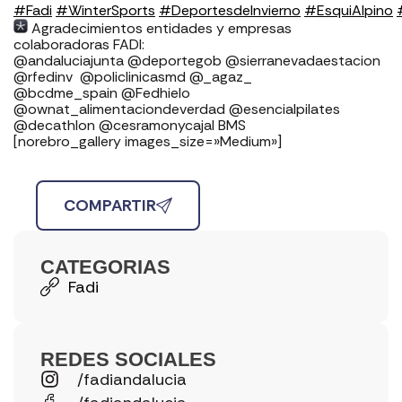
#Fadi
#WinterSports
#DeportesdeInvierno
#EsquiAlpino
Agradecimientos entidades y empresas
colaboradoras FADI: ⁣⁣⁣⁣⁣⁣⁣⁣⁣⁣⁣⁣⁣⁣⁣⁣⁣⁣
⁣⁣⁣⁣@andaluciajunta @deportegob ⁣⁣⁣@sierranevadaestacion
@rfedinv ⁣⁣⁣⁣⁣⁣⁣⁣⁣⁣⁣⁣⁣⁣⁣⁣⁣ @policlinicasmd @_agaz_
@bcdme_spain @Fedhielo
@ownat_alimentaciondeverdad @esencialpilates
@decathlon @cesramonycajal BMS
[norebro_gallery images_size=»Medium»]
COMPARTIR
CATEGORIAS
Fadi
REDES SOCIALES
/fadiandalucia