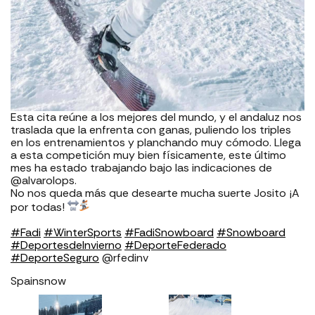
Esta cita reúne a los mejores del mundo, y el andaluz nos
traslada que la enfrenta con ganas, puliendo los triples
en los entrenamientos y planchando muy cómodo. Llega
a esta competición muy bien físicamente, este último
mes ha estado trabajando bajo las indicaciones de
@alvarolops.
No nos queda más que desearte mucha suerte Josito ¡A
por todas!
#Fadi
#WinterSports
#FadiSnowboard
#Snowboard
#DeportesdeInvierno
#DeporteFederado
#DeporteSeguro
@rfedinv
Spainsnow