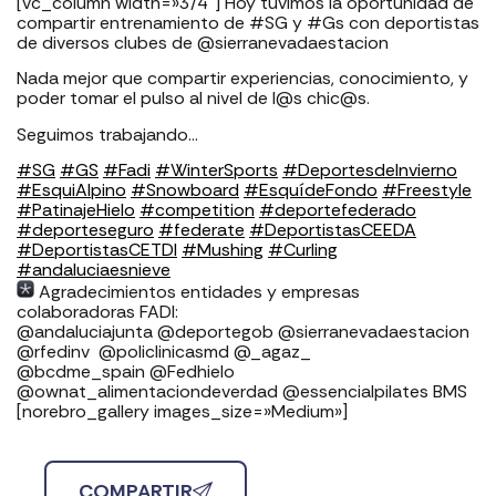
[vc_column width=»3/4″] Hoy tuvimos la oportunidad de
compartir entrenamiento de #SG y #Gs con deportistas
de diversos clubes de @sierranevadaestacion
Nada mejor que compartir experiencias, conocimiento, y
poder tomar el pulso al nivel de l@s chic@s.
Seguimos trabajando…
#SG
#GS
#Fadi
#WinterSports
#DeportesdeInvierno
#EsquiAlpino
#Snowboard
#EsquídeFondo
#Freestyle
#PatinajeHielo
#competition
#deportefederado
#deporteseguro
#federate
#DeportistasCEEDA
#DeportistasCETDI
#Mushing
#Curling
#andaluciaesnieve
Agradecimientos entidades y empresas
colaboradoras FADI: ⁣⁣⁣⁣⁣⁣⁣⁣⁣⁣⁣⁣⁣⁣⁣⁣⁣⁣
⁣⁣⁣⁣@andaluciajunta @deportegob ⁣⁣⁣@sierranevadaestacion
@rfedinv ⁣⁣⁣⁣⁣⁣⁣⁣⁣⁣⁣⁣⁣⁣⁣⁣⁣ @policlinicasmd @_agaz_
@bcdme_spain @Fedhielo
@ownat_alimentaciondeverdad @essencialpilates BMS
[norebro_gallery images_size=»Medium»]
COMPARTIR