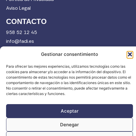
Aviso Legal
CONTACTO
958 52 12 45
info@fadi.es
C/ Carmen de Burgos, 14, 18008 Granada
Gestionar consentimiento
Para ofrecer las mejores experiencias, utilizamos tecnologías como las
cookies para almacenar y/o acceder a la información del dispositivo. El
Contacta
consentimiento de estas tecnologías nos permitirá procesar datos como el
comportamiento de navegación o las identificaciones únicas en este sitio.
No consentir o retirar el consentimiento, puede afectar negativamente a
ciertas características y funciones.
Aceptar
FADI © 2026. Federación Andaluza de Deportes de Invierno |
Todos los derechos reservados
Denegar