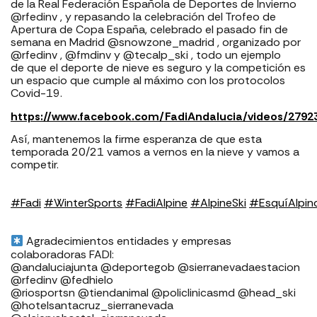
de la Real Federación Española de Deportes de Invierno
@rfedinv , y repasando la celebración del Trofeo de
Apertura de Copa España, celebrado el pasado fin de
semana en Madrid @snowzone_madrid , organizado por
@rfedinv , @fmdinv y @tecalp_ski , todo un ejemplo
de
que el deporte de nieve es seguro y la competición es
un espacio que cumple al máximo con los protocolos
Covid-19.⁣
https://www.facebook.com/FadiAndalucia/videos/279
Así, mantenemos la firme esperanza de que esta
temporada 20/21 vamos a vernos en la nieve y vamos a
competir.⁣
#
Fadi
#
WinterSports
#
FadiAlpine
#
AlpineSki
#
EsquíAlpin
Agradecimientos entidades y empresas
colaboradoras FADI:⁣
⁣⁣⁣⁣@andaluciajunta @deportegob ⁣⁣⁣@sierranevadaestacion
@rfedinv @fedhielo ⁣⁣⁣⁣⁣⁣⁣⁣
@riosportsn @tiendanimal @policlinicasmd @head_ski
@hotelsantacruz_sierranevada