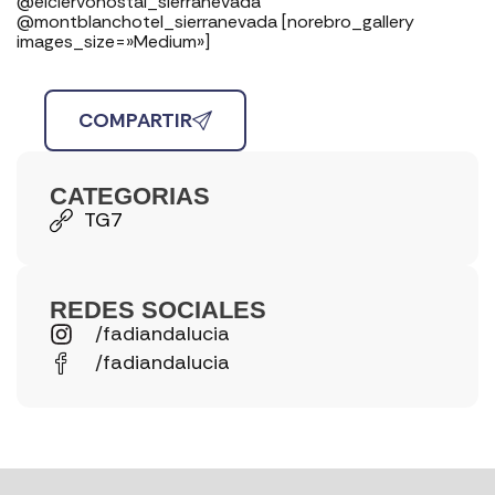
@elciervohostal_sierranevada
@montblanchotel_sierranevada
[norebro_gallery
images_size=»Medium»]
COMPARTIR
CATEGORIAS
TG7
REDES SOCIALES
/fadiandalucia
/fadiandalucia