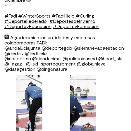
diciembre
–
–
#Fadi
#WinterSports
#FadiHielo
#Curling
#DeporteFederado
⁣⁣⁣
#DeportesdeInvierno
#DeporteyEducación
#DeporteyFormación
Agradecimientos entidades y empresas
colaboradoras FADI: ⁣⁣⁣⁣⁣⁣⁣⁣⁣⁣⁣⁣⁣⁣⁣⁣⁣⁣
⁣⁣⁣⁣@andaluciajunta @deportegob ⁣⁣⁣@sierranevadaestacion
@rfedinv @fedhielo ⁣⁣⁣⁣⁣⁣⁣⁣⁣⁣⁣⁣⁣⁣⁣⁣⁣
@riosportsn @tiendanimal @policlinicasmd @head_ski
@_agaz_ @liski_sportequipment @globalnieve
@datagestion @dingonatura