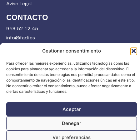
Aviso Legal
CONTACTO
958 52 12 45
info@fadi.es
C/ Carmen de Burgos, 14, 18008 Granada
Gestionar consentimiento
Para ofrecer las mejores experiencias, utilizamos tecnologías como las
cookies para almacenar y/o acceder a la información del dispositivo. El
Contacta
consentimiento de estas tecnologías nos permitirá procesar datos como el
comportamiento de navegación o las identificaciones únicas en este sitio.
No consentir o retirar el consentimiento, puede afectar negativamente a
ciertas características y funciones.
Aceptar
FADI © 2026. Federación Andaluza de Deportes de Invierno |
Todos los derechos reservados
Denegar
Ver preferencias