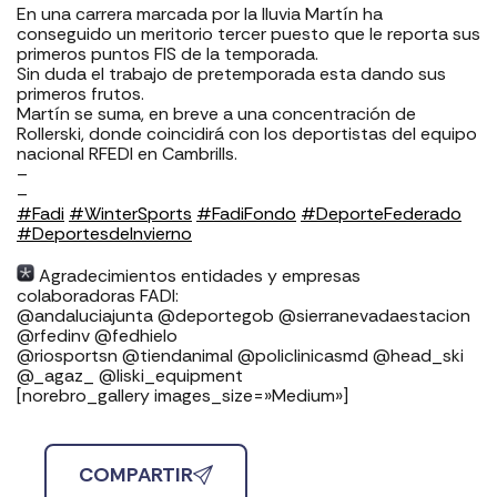
En una carrera marcada por la lluvia Martín ha
conseguido un meritorio tercer puesto que le reporta sus
primeros puntos FIS de la temporada.
Sin duda el trabajo de pretemporada esta dando sus
primeros frutos.
Martín se suma, en breve a una concentración de
Rollerski, donde coincidirá con los deportistas del equipo
nacional RFEDI en Cambrills.
–
–
#Fadi
#WinterSports
#FadiFondo
#DeporteFederado
⁣⁣⁣
#DeportesdeInvierno
⁣⁣⁣⁣⁣ ⁣⁣⁣
Agradecimientos entidades y empresas
colaboradoras FADI: ⁣⁣⁣⁣⁣⁣⁣⁣⁣⁣⁣⁣⁣⁣⁣⁣⁣⁣
⁣⁣⁣⁣@andaluciajunta @deportegob ⁣⁣⁣@sierranevadaestacion
@rfedinv @fedhielo ⁣⁣⁣⁣⁣⁣⁣⁣⁣⁣⁣⁣⁣⁣⁣⁣⁣
@riosportsn @tiendanimal @policlinicasmd @head_ski
@_agaz_ @liski_equipment
[norebro_gallery images_size=»Medium»]
COMPARTIR