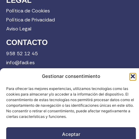
LEGAL
Política de Cookies
Política de Privacidad
Aviso Legal
CONTACTO
958 52 12 45
info@fadi.es
C/ Carmen de Burgos, 14, 18008 Granada
Gestionar consentimiento
Para ofrecer las mejores experiencias, utilizamos tecnologías como las
Contacta
cookies para almacenar y/o acceder a la información del dispositivo. El
consentimiento de estas tecnologías nos permitirá procesar datos como el
comportamiento de navegación o las identificaciones únicas en este sitio.
No consentir o retirar el consentimiento, puede afectar negativamente a
ciertas características y funciones.
Aceptar
FADI © 2026. Federación Andaluza de Deportes de Invierno |