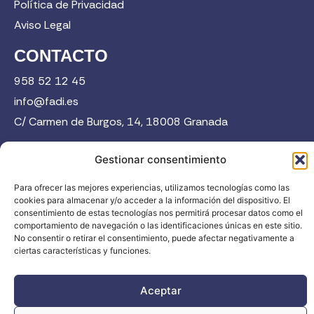
Política de Privacidad
Aviso Legal
CONTACTO
958 52 12 45
info@fadi.es
C/ Carmen de Burgos, 14, 18008 Granada
Gestionar consentimiento
Contacta
Para ofrecer las mejores experiencias, utilizamos tecnologías como las
cookies para almacenar y/o acceder a la información del dispositivo. El
consentimiento de estas tecnologías nos permitirá procesar datos como el
comportamiento de navegación o las identificaciones únicas en este sitio.
No consentir o retirar el consentimiento, puede afectar negativamente a
ciertas características y funciones.
FADI © 2026. Federación Andaluza de Deportes de Invierno |
Todos los derechos reservados
Aceptar