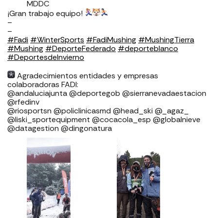
MDDC
¡Gran trabajo equipo!
–
–
#Fadi
#WinterSports
#FadiMushing
#MushingTierra
#Mushing
#DeporteFederado
#deporteblanco
⁣⁣⁣
#DeportesdeInvierno
⁣⁣⁣⁣⁣ ⁣⁣⁣
Agradecimientos entidades y empresas
colaboradoras FADI: ⁣⁣⁣⁣⁣⁣⁣⁣⁣⁣⁣⁣⁣⁣⁣⁣⁣⁣
⁣⁣⁣⁣@andaluciajunta @deportegob ⁣⁣⁣@sierranevadaestacion
@rfedinv ⁣⁣⁣⁣⁣⁣⁣⁣⁣⁣⁣⁣⁣⁣⁣⁣⁣
@riosportsn @policlinicasmd @head_ski @_agaz_
@liski_sportequipment @cocacola_esp @globalnieve
@datagestion @dingonatura