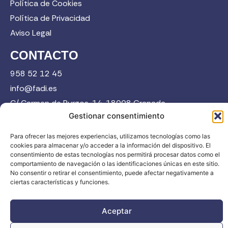
Política de Cookies
Política de Privacidad
Aviso Legal
CONTACTO
958 52 12 45
info@fadi.es
C/ Carmen de Burgos, 14, 18008 Granada
Gestionar consentimiento
Para ofrecer las mejores experiencias, utilizamos tecnologías como las
Contacta
cookies para almacenar y/o acceder a la información del dispositivo. El
consentimiento de estas tecnologías nos permitirá procesar datos como el
comportamiento de navegación o las identificaciones únicas en este sitio.
No consentir o retirar el consentimiento, puede afectar negativamente a
ciertas características y funciones.
FADI © 2026. Federación Andaluza de Deportes de Invierno |
Aceptar
Todos los derechos reservados