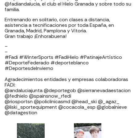
@fadiandalucia, el club el Hielo Granada y sobre todo su
familia.
Entrenando en solitario, con clases a distancia,
asistencia a tecnificaciones por toda España, en
Granada, Madrid, Pamplona y Vitoria.
Gran trabajo ¡Enhorabuena!
–
–
#Fadi #WinterSports #FadiHielo #PatinajeArtístico
#DeporteFederado #deporteblanco ⁣⁣⁣
#DeportesdeInvierno⁣⁣⁣⁣⁣ ⁣⁣⁣
Agradecimientos entidades y empresas colaboradoras
FADI: ⁣⁣⁣⁣⁣⁣⁣⁣⁣⁣⁣⁣⁣⁣⁣⁣⁣⁣
⁣⁣⁣⁣@andaluciajunta @deportegob ⁣⁣⁣@sierranevadaestacion
@fedhielo @spainsnow_rfedi ⁣⁣⁣⁣⁣⁣⁣⁣⁣⁣⁣⁣⁣⁣⁣⁣⁣
@riosportsn @policlinicasmd @head_ski @_agaz_
@liski_sportequipment @cocacola_esp @globalnieve
@datagestion