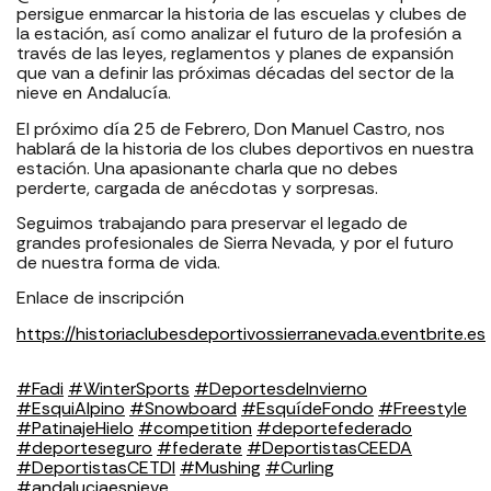
persigue enmarcar la historia de las escuelas y clubes de
la estación, así como analizar el futuro de la profesión a
través de las leyes, reglamentos y planes de expansión
que van a definir las próximas décadas del sector de la
nieve en Andalucía.
El próximo día 25 de Febrero, Don Manuel Castro, nos
hablará de la historia de los clubes deportivos en nuestra
estación. Una apasionante charla que no debes
perderte, cargada de anécdotas y sorpresas.
Seguimos trabajando para preservar el legado de
grandes profesionales de Sierra Nevada, y por el futuro
de nuestra forma de vida.
Enlace de inscripción
https://historiaclubesdeportivossierranevada.eventbrite.es
#Fadi
#WinterSports
#DeportesdeInvierno
#EsquiAlpino
#Snowboard
#EsquídeFondo
#Freestyle
#PatinajeHielo
#competition
#deportefederado
#deporteseguro
#federate
#DeportistasCEEDA
#DeportistasCETDI
#Mushing
#Curling
#andaluciaesnieve