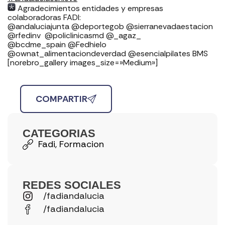
Agradecimientos entidades y empresas
colaboradoras FADI: ⁣⁣⁣⁣⁣⁣⁣⁣⁣⁣⁣⁣⁣⁣⁣⁣⁣⁣
⁣⁣⁣⁣@andaluciajunta @deportegob ⁣⁣⁣@sierranevadaestacion
@rfedinv ⁣⁣⁣⁣⁣⁣⁣⁣⁣⁣⁣⁣⁣⁣⁣⁣⁣ @policlinicasmd @_agaz_
@bcdme_spain @Fedhielo
@ownat_alimentaciondeverdad @esencialpilates BMS
[norebro_gallery images_size=»Medium»]
COMPARTIR
CATEGORIAS
Fadi
,
Formacion
REDES SOCIALES
/fadiandalucia
/fadiandalucia