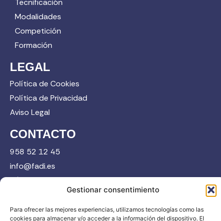
Tecnificación
Modalidades
Competición
Formación
LEGAL
Política de Cookies
Política de Privacidad
Aviso Legal
CONTACTO
958 52 12 45
info@fadi.es
C/ Carmen de Burgos, 14, 18008 Granada
Gestionar consentimiento
Para ofrecer las mejores experiencias, utilizamos tecnologías como las
Contacta
cookies para almacenar y/o acceder a la información del dispositivo. El