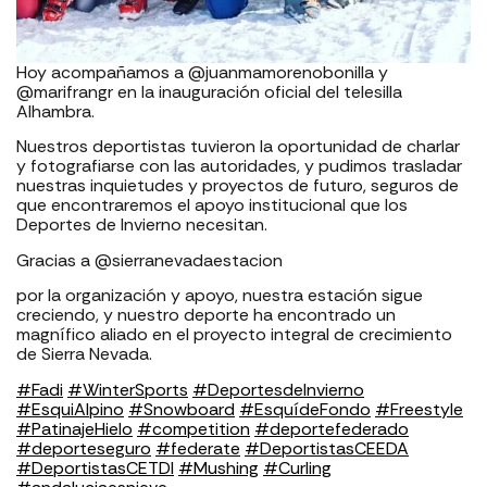
Hoy acompañamos a @juanmamorenobonilla y
@marifrangr en la inauguración oficial del telesilla
Alhambra.
Nuestros deportistas tuvieron la oportunidad de charlar
y fotografiarse con las autoridades, y pudimos trasladar
nuestras inquietudes y proyectos de futuro, seguros de
que encontraremos el apoyo institucional que los
Deportes de Invierno necesitan.
Gracias a @sierranevadaestacion
por la organización y apoyo, nuestra estación sigue
creciendo, y nuestro deporte ha encontrado un
magnífico aliado en el proyecto integral de crecimiento
de Sierra Nevada.
#Fadi
#WinterSports
#DeportesdeInvierno
#EsquiAlpino
#Snowboard
#EsquídeFondo
#Freestyle
#PatinajeHielo
#competition
#deportefederado
#deporteseguro
#federate
#DeportistasCEEDA
#DeportistasCETDI
#Mushing
#Curling