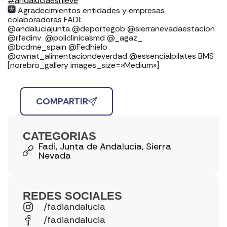
#andaluciaesnieve
Agradecimientos entidades y empresas
colaboradoras FADI: ⁣⁣⁣⁣⁣⁣⁣⁣⁣⁣⁣⁣⁣⁣⁣⁣⁣⁣
⁣⁣⁣⁣@andaluciajunta @deportegob ⁣⁣⁣@sierranevadaestacion
@rfedinv ⁣⁣⁣⁣⁣⁣⁣⁣⁣⁣⁣⁣⁣⁣⁣⁣⁣ @policlinicasmd @_agaz_
@bcdme_spain @Fedhielo
@ownat_alimentaciondeverdad @essencialpilates BMS
[norebro_gallery images_size=»Medium»]
COMPARTIR
CATEGORIAS
Fadi
,
Junta de Andalucia
,
Sierra
Nevada
REDES SOCIALES
/fadiandalucia
/fadiandalucia