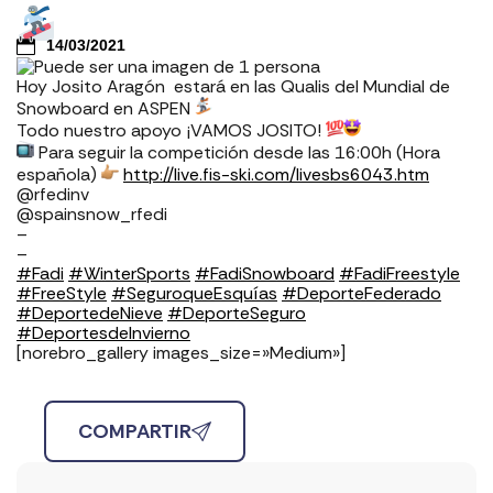
14/03/2021
Hoy Josito Aragón estará en las Qualis del Mundial de
Snowboard en ASPEN
Todo nuestro apoyo ¡VAMOS JOSITO!
Para seguir la competición desde las 16:00h (Hora
española)
http://live.fis-ski.com/livesbs6043.htm
@rfedinv
@spainsnow_rfedi
–
–
#Fadi
#WinterSports
#FadiSnowboard
#FadiFreestyle
#FreeStyle
#SeguroqueEsquías
#DeporteFederado
#DeportedeNieve
#DeporteSeguro
⁣⁣⁣
#DeportesdeInvierno
[norebro_gallery images_size=»Medium»]
COMPARTIR