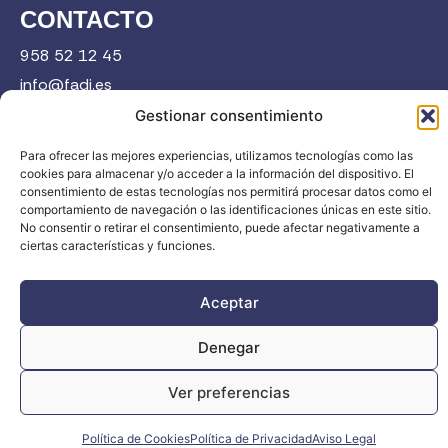
CONTACTO
958 52 12 45
info@fadi.es
C/ Carmen de Burgos, 14, 18008 Granada
Gestionar consentimiento
Para ofrecer las mejores experiencias, utilizamos tecnologías como las
cookies para almacenar y/o acceder a la información del dispositivo. El
Contacta
consentimiento de estas tecnologías nos permitirá procesar datos como el
comportamiento de navegación o las identificaciones únicas en este sitio.
No consentir o retirar el consentimiento, puede afectar negativamente a
ciertas características y funciones.
Aceptar
FADI © 2026. Federación Andaluza de Deportes de Invierno |
Todos los derechos reservados
Denegar
Ver preferencias
Política de Cookies
Política de Privacidad
Aviso Legal