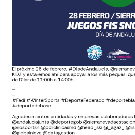
El próximo 28 de febrero, #DíadeAndalucía, @sierranev
KIDZ y estaremos ahí para apoyar a los más peques, qu
de Dílar de 11:00h a 14:00h
–
–
#Fadi #WinterSports #DeporteFederado #deporteblanco ⁣⁣
⁣⁣⁣#deportedebase
Agradecimientos entidades y empresas colaboradoras FADI: ⁣⁣⁣⁣⁣⁣⁣⁣⁣⁣⁣
⁣⁣⁣⁣@andaluciajunta @deportegob ⁣⁣⁣@sierranevadaestacion @rfedinv ⁣⁣⁣⁣
@riosportsn @policlinicasmd @head_ski @_agaz_ @li
@globalnieve @datagestion