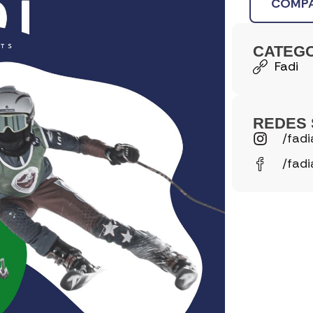
COMPA
CATEG
Fadi
REDES 
/fadi
/fadi