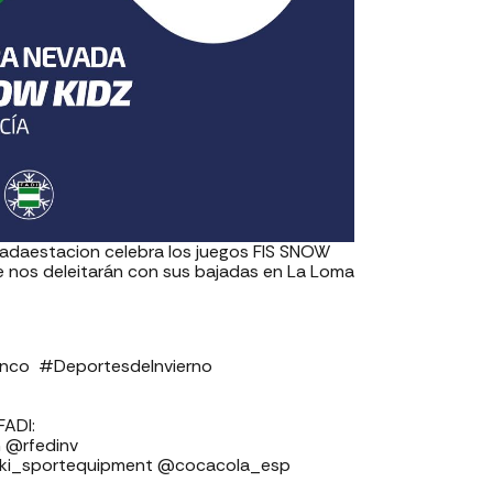
adaestacion celebra los juegos FIS SNOW
e nos deleitarán con sus bajadas en La Loma
⁣ #DeportesdeInvierno⁣⁣⁣⁣⁣
⁣⁣⁣⁣⁣⁣⁣
⁣⁣⁣⁣⁣⁣⁣⁣⁣⁣⁣⁣⁣
ski_sportequipment @cocacola_esp