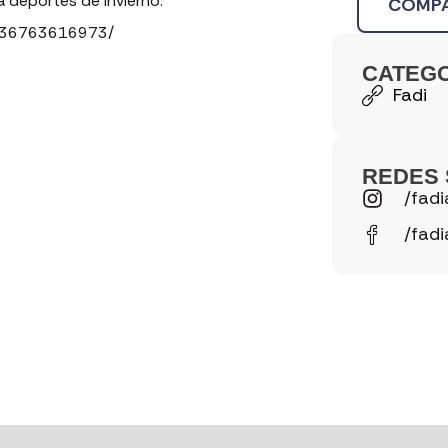
 deportes de invierno.
COMPA
3136763616973/
CATEG
Fadi
REDES 
/fadi
/fadi