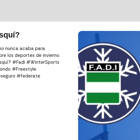
S
Esquí?
rno nunca acaba para
re los deportes de invierno
 Esquí? #Fadi #WinterSports
ondo #Freestyle
eseguro #federate