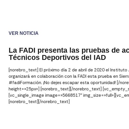
VER NOTICIA
La FADI presenta las pruebas de a
Técnicos Deportivos del IAD
[norebro_text] El próximo día 2 de abril de 2020 el Instituto
organizará en colaboración con la FADI esta prueba en Sier
#fadiFormación. ¡No dejes escapar esta oportunidad! [/n
height=»25px»] [norebro_text][/norebro_text] [vc_empty_
[vc_single_image image=»5668517″ img_size=»full»][vc_e
[norebro_text][/norebro_text]