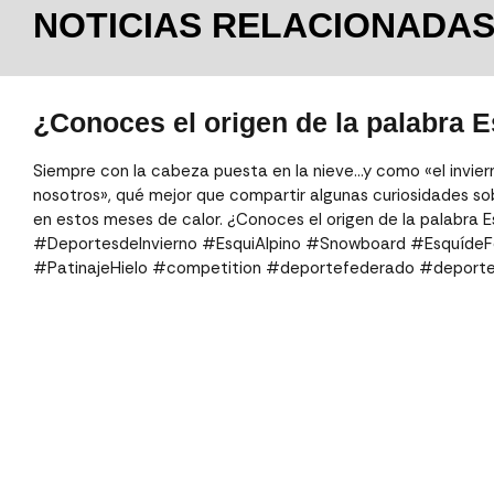
NOTICIAS RELACIONADA
¿Conoces el origen de la palabra 
Siempre con la cabeza puesta en la nieve…y como «el invie
nosotros», qué mejor que compartir algunas curiosidades sob
en estos meses de calor. ¿Conoces el origen de la palabra
#DeportesdeInvierno #EsquiAlpino #Snowboard #EsquídeF
#PatinajeHielo #competition #deportefederado #deport