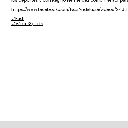
los deportes y con Regino Hernández como Mentor para
https://www.facebook.com/FadiAndalucia/videos/24
#
Fadi
#
WinterSports