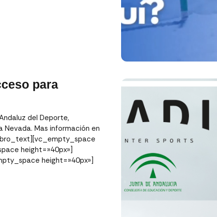
cceso para
 Andaluz del Deporte,
ra Nevada. Mas información en
orebro_text][vc_empty_space
space height=»40px»]
mpty_space height=»40px»]