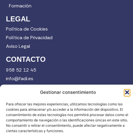
Formación
LEGAL
Política de Cookies
Política de Privacidad
Aviso Legal
CONTACTO
958 52 12 45
info@fadi.es
C/ Carmen de Burgos, 14, 18008 Granada
Gestionar consentimiento
Para ofrecer las mejores experiencias, utilizamos tecnologías como las
Contacta
cookies para almacenar y/o acceder a la información del dispositivo. El
consentimiento de estas tecnologías nos permitirá procesar datos como el
comportamiento de navegación o las identificaciones únicas en este sitio.
No consentir o retirar el consentimiento, puede afectar negativamente a
ciertas características y funciones.