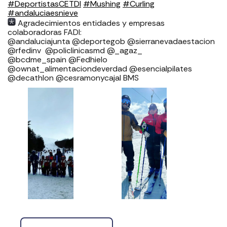
#DeportistasCETDI
#Mushing
#Curling
#andaluciaesnieve
Agradecimientos entidades y empresas
colaboradoras FADI: ⁣⁣⁣⁣⁣⁣⁣⁣⁣⁣⁣⁣⁣⁣⁣⁣⁣⁣
⁣⁣⁣⁣@andaluciajunta @deportegob ⁣⁣⁣@sierranevadaestacion
@rfedinv ⁣⁣⁣⁣⁣⁣⁣⁣⁣⁣⁣⁣⁣⁣⁣⁣⁣ @policlinicasmd @_agaz_
@bcdme_spain @Fedhielo
@ownat_alimentaciondeverdad @esencialpilates
@decathlon @cesramonycajal BMS