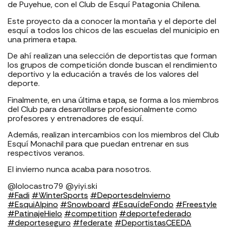
de Puyehue, con el Club de Esquí Patagonia Chilena.
Este proyecto da a conocer la montaña y el deporte del
esquí a todos los chicos de las escuelas del municipio en
una primera etapa.
De ahí realizan una selección de deportistas que forman
los grupos de competición donde buscan el rendimiento
deportivo y la educación a través de los valores del
deporte.
Finalmente, en una última etapa, se forma a los miembros
del Club para desarrollarse profesionalmente como
profesores y entrenadores de esquí.
Además, realizan intercambios con los miembros del Club
Esquí Monachil para que puedan entrenar en sus
respectivos veranos.
El invierno nunca acaba para nosotros.
@lolocastro79 @yiyi.ski
#Fadi
#WinterSports
#DeportesdeInvierno
#EsquiAlpino
#Snowboard
#EsquídeFondo
#Freestyle
#PatinajeHielo
#competition
#deportefederado
#deporteseguro
#federate
#DeportistasCEEDA