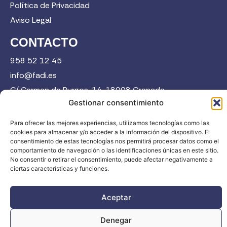
Política de Privacidad
Aviso Legal
CONTACTO
958 52 12 45
info@fadi.es
C/ Carmen de Burgos, 14, 18008 Granada
Gestionar consentimiento
Para ofrecer las mejores experiencias, utilizamos tecnologías como las
Contacta
cookies para almacenar y/o acceder a la información del dispositivo. El
consentimiento de estas tecnologías nos permitirá procesar datos como el
comportamiento de navegación o las identificaciones únicas en este sitio.
No consentir o retirar el consentimiento, puede afectar negativamente a
ciertas características y funciones.
FADI © 2026. Federación Andaluza de Deportes de Invierno |
Aceptar
Todos los derechos reservados
Denegar