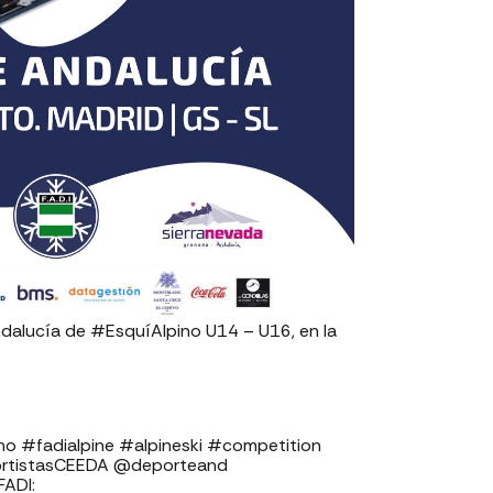
dalucía de #EsquíAlpino U14 – U16, en la
o #fadialpine #alpineski #competition
rtistasCEEDA @deporteand
⁣⁣⁣⁣⁣⁣⁣