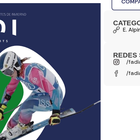
COMPA
CATEG
E. Alpi
REDES 
/fadi
/fadi