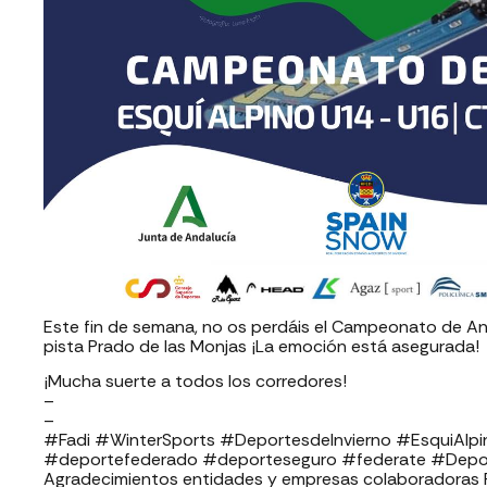
Este fin de semana, no os perdáis el Campeonato de An
pista Prado de las Monjas ¡La emoción está asegurada!
¡Mucha suerte a todos los corredores!
–
–
#Fadi #WinterSports #DeportesdeInvierno #EsquiAlpin
#deportefederado #deporteseguro #federate #Depo
Agradecimientos entidades y empresas colaboradoras FADI: ⁣⁣⁣⁣⁣⁣⁣⁣⁣⁣⁣