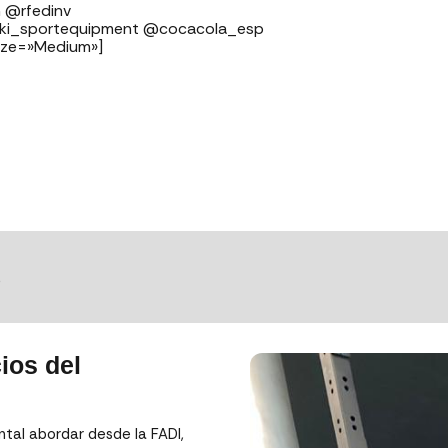
⁣⁣⁣⁣⁣⁣⁣⁣⁣⁣⁣⁣⁣
ski_sportequipment @cocacola_esp
ize=»Medium»]
S
ios del
tal abordar desde la FADI,