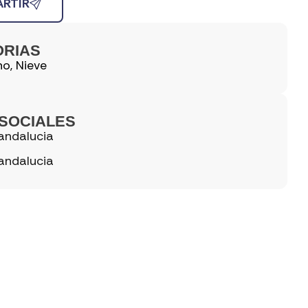
RTIR
ORIAS
no
,
Nieve
SOCIALES
andalucia
andalucia