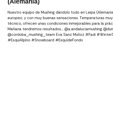
(Alemania)
Nuestro equipo de Mushing dándolo todo en Leipa (Alemania
europeo, y con muy buenas sensaciones. Temperaturas muy 
técnico, ofrecen unas condiciones inmejorables para la práct
Mañana tendremos resultados… @a.andaluciamushing @dun
@cordoba_mushing_team Eva Sanz Muñoz #Fadi #WinterS
#EsquiAlpino #Snowboard #EsquídeFondo