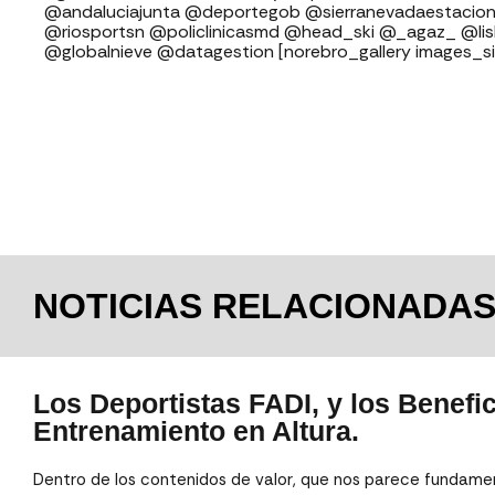
⁣⁣⁣⁣@andaluciajunta @deportegob ⁣⁣⁣@sierranevadaestacion @rfedinv ⁣⁣⁣⁣
@riosportsn @policlinicasmd @head_ski @_agaz_ @li
@globalnieve @datagestion [norebro_gallery images_s
NOTICIAS RELACIONADA
Los Deportistas FADI, y los Benefic
Entrenamiento en Altura.
Dentro de los contenidos de valor, que nos parece fundamen