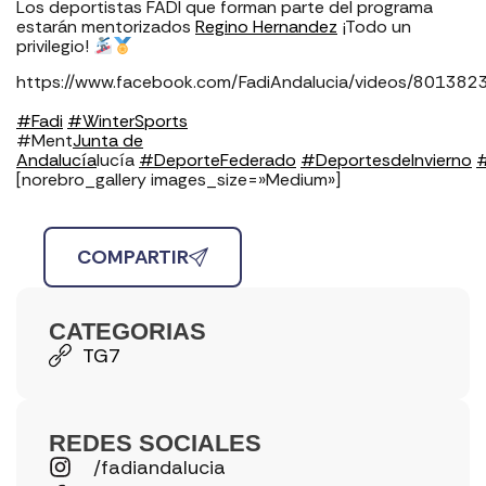
Los deportistas FADI que forman parte del programa
estarán mentorizados
Regino Hernandez
¡Todo un
privilegio!
https://www.facebook.com/FadiAndalucia/videos/80138
#
Fadi
#
WinterSports
#Ment
Junta de
Andalucía
lucía
#
DeporteFederado
#
DeportesdeInvierno
[norebro_gallery images_size=»Medium»]
COMPARTIR
CATEGORIAS
TG7
REDES SOCIALES
/fadiandalucia