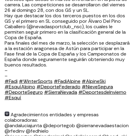
carrera. Las competiciones se desarrollaron del viernes
26 al domingo 28, con dos GS y un SL.
Hay que destacar los dos terceros puestos en los dos
GS y el primero en SL conseguido por Álvaro Del Pino
Caballero (@nevadasportclub_nsc), los cuales le
permiten seguir primero en la clasificación general de la
Copa de España.
Para finales del mes de marzo, la selección se desplazará
a la estación aragonesa de Astún para participar en la
Fase final de la Copa de España y los Campeonatos de
España donde seguramente seguirán obteniendo muy
buenos resultados.
–
–
#Fadi
#WinterSports
#FadiAlpine
#AlpineSki
#EsquíAlpino
#DeporteFederado
#NieveSegura
#DeporteSeguro
#SierraNevada
#DeportesdeInvierno
#Esquí
Agradecimientos entidades y empresas
colaboradoras: ⁣⁣⁣⁣⁣⁣⁣
⁣⁣⁣⁣@andaluciajunta @deportegob ⁣⁣⁣@sierranevadaestacion
@rfedinv @fedhielo ⁣⁣⁣⁣⁣⁣