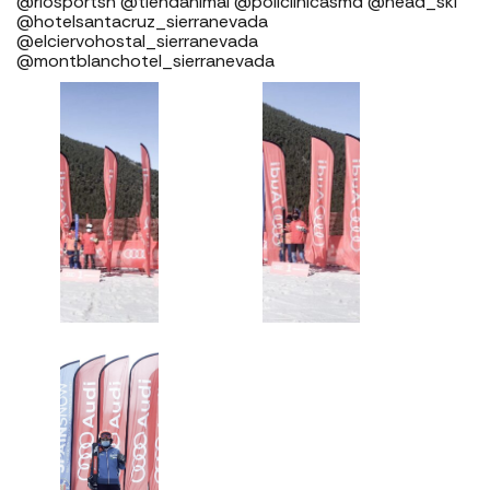
@riosportsn @tiendanimal @policlinicasmd @head_ski
@hotelsantacruz_sierranevada
@elciervohostal_sierranevada
@montblanchotel_sierranevada