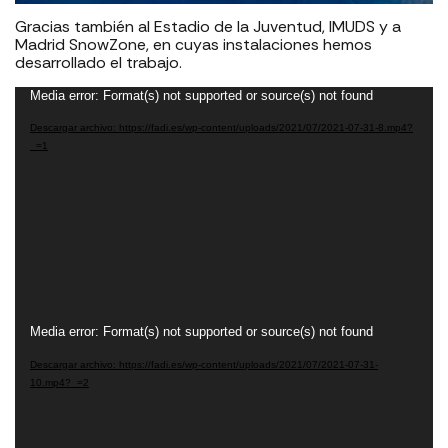
Gracias también al Estadio de la Juventud, IMUDS y a
Madrid SnowZone, en cuyas instalaciones hemos
desarrollado el trabajo.
Reproductor
Media error: Format(s) not supported or source(s) not found
de
vídeo
Descargar archivo: https://fadi.es/wp-content/uploads/2021/07/2021-07-31-8.mp4?
_=1
Reproductor
Media error: Format(s) not supported or source(s) not found
de
vídeo
Descargar archivo: https://fadi.es/wp-content/uploads/2021/07/2021-07-31-
10.mp4?_=2