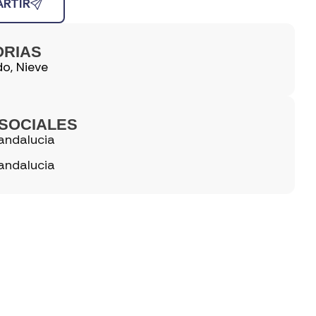
RTIR
ORIAS
do
,
Nieve
SOCIALES
andalucia
andalucia