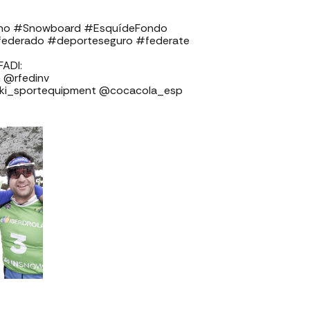
pino #Snowboard #EsquídeFondo
federado #deporteseguro #federate
⁣⁣⁣⁣⁣⁣⁣
⁣⁣⁣⁣⁣⁣⁣⁣⁣⁣⁣⁣⁣
ski_sportequipment @cocacola_esp