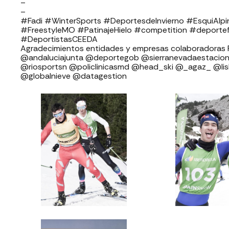
–
–
#Fadi #WinterSports #DeportesdeInvierno #EsquiAl
#FreestyleMO #PatinajeHielo #competition #deporte
#DeportistasCEEDA
Agradecimientos entidades y empresas colaboradoras FADI: ⁣⁣⁣⁣⁣⁣⁣⁣⁣⁣⁣
⁣⁣⁣⁣@andaluciajunta @deportegob ⁣⁣⁣@sierranevadaestacion @rfedinv ⁣⁣⁣⁣
@riosportsn @policlinicasmd @head_ski @_agaz_ @li
@globalnieve @datagestion