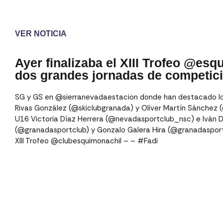
VER NOTICIA
Ayer finalizaba el XIII Trofeo @esq
dos grandes jornadas de competici
SG y GS en @sierranevadaestacion donde han destacado los
Rivas González (@skiclubgranada) y Oliver Martín Sánchez
U16 Victoria Díaz Herrera (@nevadasportclub_nsc) e Iván D
(@granadasportclub) y Gonzalo Galera Hira (@granadasportc
XIII Trofeo @clubesquimonachil – – #Fadi