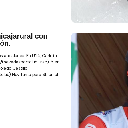
uicajarural con
ón.
 andaluces: En U14, Carlota
 (@nevadasportclub_nsc). Y en
olado Castillo
lub) Hoy turno para SL en el