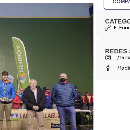
COMPA
CATEG
E. Fon
REDES 
/fadi
/fadi