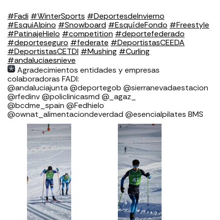
#Fadi
#WinterSports
#DeportesdeInvierno
#EsquiAlpino
#Snowboard
#EsquídeFondo
#Freestyle
#PatinajeHielo
#competition
#deportefederado
#deporteseguro
#federate
#DeportistasCEEDA
#DeportistasCETDI
#Mushing
#Curling
#andaluciaesnieve
Agradecimientos entidades y empresas
colaboradoras FADI:
@andaluciajunta @deportegob @sierranevadaestacion
@rfedinv @policlinicasmd @_agaz_
@bcdme_spain @Fedhielo
@ownat_alimentaciondeverdad @esencialpilates BMS