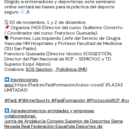
Dirigido a entrenadores y deportistas, este seminario
online sentará las bases para la práctica del deporte
seguro
🗓
30 de noviembre, 1 y 2 de diciembre.⁣
Organiza: FADI (Director del curso: Guillermo Crovetto
/ Coodinador del curso: Francisco Quesada).⁣
🗣
Ponentes: Luis Izquierdo (Jefe del Servicio de Cirugía
Vascular HM Hospitales y Profesor Facultad de Medicina
CEU San Pablo).⁣
Francisco Quesada (Director técnico SOSGESTIÓN,
Director del Plan Nacional de RCP – SEMICYUC y TD
Superior Esquí Alpino).⁣
Colabora:
SOS Gestion
,
,
Policlinica SMD
Inscripciones
aquí
https://fadi.es/fadiformacion/curso-covid/
¡PLAZAS
LIMITADAS!
#
Fadi
#
WinterSports
#
FadiFormación
#
ProtocoloRCP
#
c
Agradecimientos entidades y empresas
colaboradoras: ⁣⁣⁣⁣⁣⁣
Junta de Andalucía
Consejo Superior de Deportes
Sierra
Nevada
⁣⁣⁣
Real Federación Española Deportes de