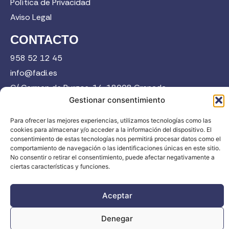
Política de Privacidad
Aviso Legal
CONTACTO
958 52 12 45
info@fadi.es
C/ Carmen de Burgos, 14, 18008 Granada
Gestionar consentimiento
Para ofrecer las mejores experiencias, utilizamos tecnologías como las
Contacta
cookies para almacenar y/o acceder a la información del dispositivo. El
consentimiento de estas tecnologías nos permitirá procesar datos como el
comportamiento de navegación o las identificaciones únicas en este sitio.
No consentir o retirar el consentimiento, puede afectar negativamente a
ciertas características y funciones.
FADI © 2026. Federación Andaluza de Deportes de Invierno |
Aceptar
Todos los derechos reservados
Denegar