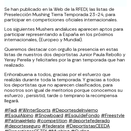
Se han publicado en la Web de la RFEDI, las listas de
Preselección Mushing Tierra Temporada 23-24, para
participar en competiciones oficiales internacionales.
Los siguientes Mushers andaluces aparecen aptos para
participar representando a España en los próximos
internacionales, (Europeo y Mundial).
Queremos destacar con orgullo la presencia en estas
listas de nuestros dos deportistas Junior Paula Rebollo y
Yeray Pereila y felicitarles por la gran temporada que han
realizado.
Enhorabuena a todos, gracias por el esfuerzo que
realizáis durante toda la temporada. Y gracias a todos
los deportistas que no aparecen clasificados, para
nosotros son igual de meritorios porque conocemos su
esfuerzo , persistid, tarde o temprano la recompensa
llegará.
#Fadi
#WinterSports
#DeportesdeInvierno
#EsquiAlpino
#Snowboard
#EsquídeFondo
#Freestyle
#PatinajeHielo
#competition
#deportefederado
#deporteseguro
#federate
#DeportistasCEEDA