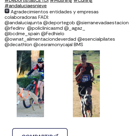
#DeportistasCETDI
#Mushing
#Curling
#andaluciaesnieve
Agradecimientos entidades y empresas
colaboradoras FADI: ⁣⁣⁣⁣⁣⁣⁣⁣⁣⁣⁣⁣⁣⁣⁣⁣⁣⁣
⁣⁣⁣⁣@andaluciajunta @deportegob ⁣⁣⁣@sierranevadaestacion
@rfedinv ⁣⁣⁣⁣⁣⁣⁣⁣⁣⁣⁣⁣⁣⁣⁣⁣⁣ @policlinicasmd @_agaz_
@bcdme_spain @Fedhielo
@ownat_alimentaciondeverdad @esencialpilates
@decathlon @cesramonycajal BMS